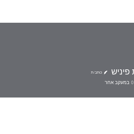
עיצובים ופרויק
פיניש
כותב/ת
יש
0
במעקב אחר