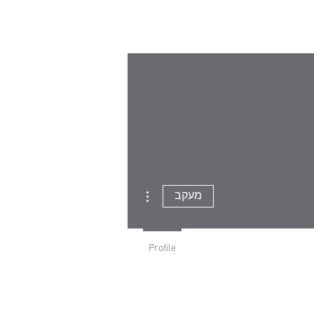
טים
זאת אני
צרו קשר
More actions
מעקב
Profile