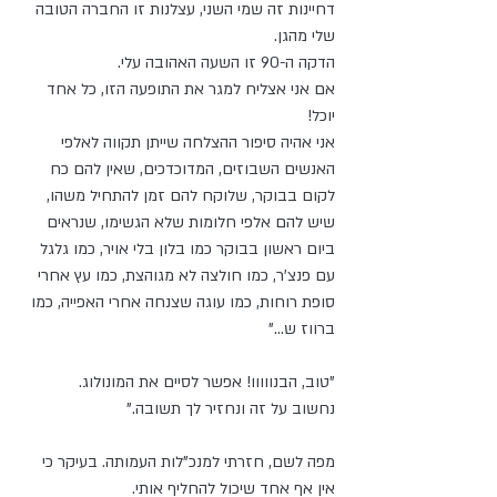
דחיינות זה שמי השני, עצלנות זו החברה הטובה 
שלי מהגן.
הדקה ה-90 זו השעה האהובה עלי.
אם אני אצליח למגר את התופעה הזו, כל אחד 
יוכל!
אני אהיה סיפור ההצלחה שייתן תקווה לאלפי 
האנשים השבוזים, המדוכדכים, שאין להם כח 
לקום בבוקר, שלוקח להם זמן להתחיל משהו, 
שיש להם אלפי חלומות שלא הגשימו, שנראים 
ביום ראשון בבוקר כמו בלון בלי אויר, כמו גלגל 
עם פנצ’ר, כמו חולצה לא מגוהצת, כמו עץ אחרי 
סופת רוחות, כמו עוגה שצנחה אחרי האפייה, כמו 
ברווז ש..."
”טוב, הבנווווו! אפשר לסיים את המונולוג.
נחשוב על זה ונחזיר לך תשובה.”
מפה לשם, חזרתי למנכ”לות העמותה. בעיקר כי 
אין אף אחד שיכול להחליף אותי.