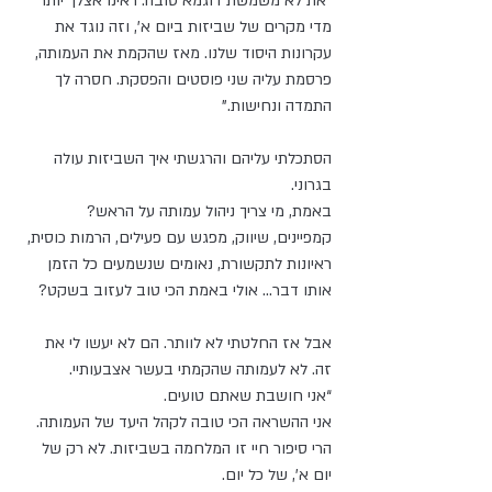
"את לא משמשת דוגמא טובה. ראינו אצלך יותר 
מדי מקרים של שביזות ביום א’, וזה נוגד את 
עקרונות היסוד שלנו. מאז שהקמת את העמותה, 
פרסמת עליה שני פוסטים והפסקת. חסרה לך 
התמדה ונחישות.”
הסתכלתי עליהם והרגשתי איך השביזות עולה 
בגרוני.
באמת, מי צריך ניהול עמותה על הראש?
קמפיינים, שיווק, מפגש עם פעילים, הרמות כוסית, 
ראיונות לתקשורת, נאומים שנשמעים כל הזמן 
אותו דבר... אולי באמת הכי טוב לעזוב בשקט?
אבל אז החלטתי לא לוותר. הם לא יעשו לי את 
זה. לא לעמותה שהקמתי בעשר אצבעותיי.
“אני חושבת שאתם טועים.
אני ההשראה הכי טובה לקהל היעד של העמותה.
הרי סיפור חיי זו המלחמה בשביזות. לא רק של 
יום א’, של כל יום.