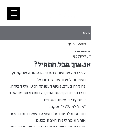
פוסט
All Posts
שולמית פיניש
All Posts
7 במאי 2023
אז איך הכל התחיל?
העמותה למיגור שביזות יום א
לפני כמה שבועות פוטרתי מהעמותה שהקמתי, 
העמותה למיגור שביזות יום א’.
זה קרה בערב, אנשי העמותה הגיעו אלי הביתה, 
ובלי הרבה הקדמות הודיעו לי שהחליטו פה אחד 
שתפקידי בעמותה הסתיים.
“אבל למה???” זעקתי.
הם הסתכלו אחד על השני עד שאחד מהם אזר 
אומץ ואמר לי את האמת בפנים: